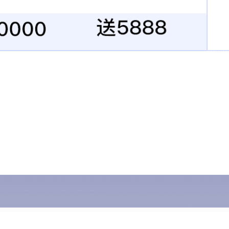
运车
防爆柴油机履带式支架搬运车
矿用防爆柴
品分类
联系我们
联系人：程经理
爆柴油机支架搬运车
防爆柴油机履带运输车
联系电话：15589780
载临时支护装置
自移式设备列车组
联系人：苗经理
移式机尾
联系电话：15562362
地址：邹城市峄山