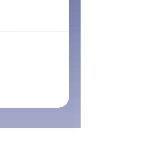
油机支架搬运车
井下防爆支架搬运车
418
053
扫码浏览手机官网
镇亿鑫创业园