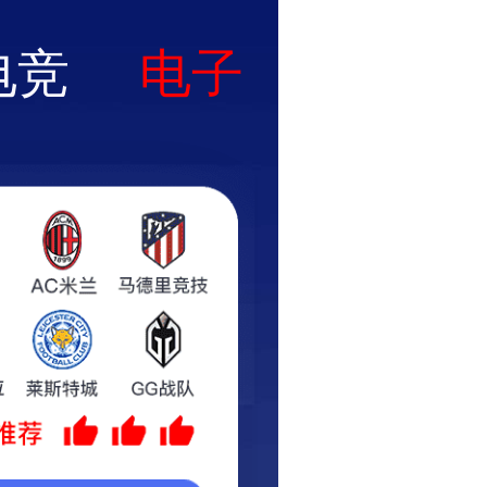
咨询服务电话
15589780418
15562362053
在线留言
联系我们
视频中心