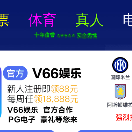
投注平台app下载 - 手机app官方版免费安装
柴油机履带式运输车，防爆柴油机履带式支架搬运车等
新闻资讯
售后服务
厂容厂貌
荣誉资质